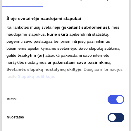
veikimą. 2026–2027 m. visų Baltijos šalių reguliuotojai
sieks greitesnės kaupiklių integracijos ir mažesnio
Šioje svetainėje naudojami slapukai
ekstremalių kainų dažnio.
Kai lankotės mūsų svetainėje
(įskaitant subdomenus)
, mes
naudojame slapukus,
kurie skirti
apibendrinti statistiką,
pagerinti savo paslaugas bei prisiminti jūsų pasirinkimus
būsimiems apsilankymams svetainėje. Savo slapukų sutikimą
Ateities tendencijos
galite
tvarkyti ir (ar)
atšaukti pakeisdami savo interneto
naršyklės nustatymus
ar pakeisdami savo pasirinkimą
Svetainės slapukų nustatymų skiltyje
. Daugiau informacijos
rasite
Slapukų politikoje
.
Sutikimo
Būtini
pasirinkimas
Nuostatos