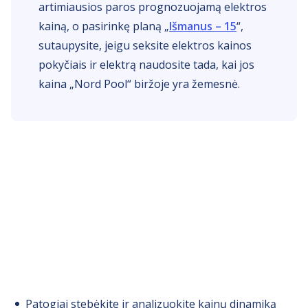
artimiausios paros prognozuojamą elektros
kainą, o pasirinkę planą „
Išmanus – 15
“,
sutaupysite, jeigu seksite elektros kainos
pokyčiais ir elektrą naudosite tada, kai jos
kaina „Nord Pool“ biržoje yra žemesnė.
Biržos elektros kainos
„EnergySmart“
programėlėje
Patogiai stebėkite ir analizuokite kainų dinamiką