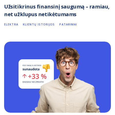
Užsitikrinus finansinį saugumą – ramiau,
net užklupus netikėtumams
ELEKTRA
KLIENTŲ ISTORIJOS
PATARIMAI