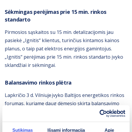
Sėkmingas perėjimas prie 15 min. rinkos
standarto
Pirmosios sąskaitos su 15 min. detalizacijomis jau
pasiekė „Ignitis“ klientus, turinčius kintamos kainos
planus, o taip pat elektros energijos gamintojus.
„Ignitis“ perėjimas prie 15 min. rinkos standarto įvyko
sklandžiai ir sėkmingai.
Balansavimo rinkos plėtra
Lapkričio 3 d. Vilniuje įvyko Baltijos energetikos rinkos
forumas, kuriame daug dėmesio skirta balansavimo
rinkai ir kaupimo įrenginių plėtrai. Diskusijose
patvirtinta bendra Baltijos šalių kryptis – stiprinti
lankstumo resursus ir užtikrinti balansavimo rinkos
Sutikimas
Išsami informacija
Apie