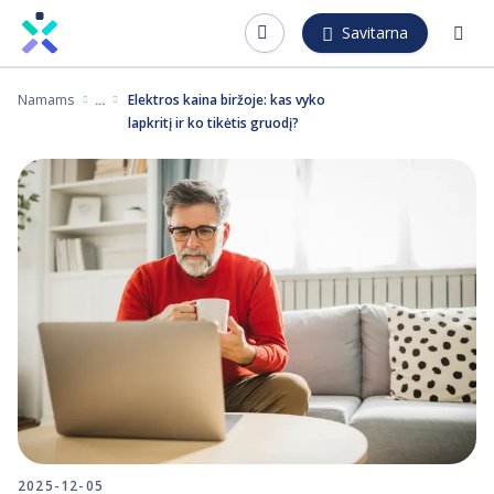
Pereiti
Savitarna
į
pagrindinį
Namams
Elektros kaina biržoje: kas vyko
turinį
lapkritį ir ko tikėtis gruodį?
2025-12-05