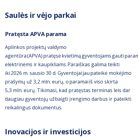
Saulės ir vėjo parkai
Pratęsta APVA parama
Aplinkos projektų valdymo
agentūra (APVA) pratęsė kvietimą gyventojams gauti para
elektrinėms ir kaupikliams. Paraiškas galima teikti
iki 2026 m. sausio 30 d. Gyventojai jau pateikė mokėjimo
prašymų už 3,2 mln. eurų, o paramai iš viso skirta
5,3 mln. eurų. Tikimasi, kad pratęstas terminas leis dar
daugiau gyventojų užbaigti įrengimo darbus ir pateikti
reikalingus dokumentus.
Inovacijos ir investicijos