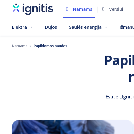
Pereiti
Namams
Verslui
į
pagrindinį
Elektra
Dujos
Saulės energija
Išmanū
turinį
Namams
Papildomos naudos
Papi
Esate „Ignit