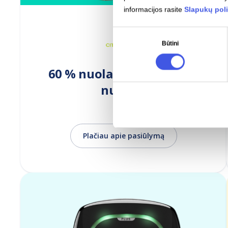
informacijos rasite
Slapukų poli
Sutikimo
Būtini
pasirinkimas
60 % nuolaida sandėliuko
nuomai
Plačiau apie pasiūlymą