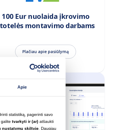
100 Eur nuolaida įkrovimo
stotelės montavimo darbams
Plačiau apie pasiūlymą
Apie
inti statistiką, pagerinti savo
 galite
tvarkyti ir (ar)
atšaukti
 nustatymų skiltyje
. Daugiau