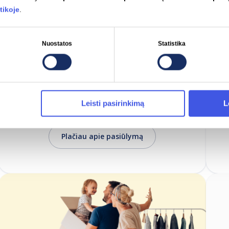
tikoje
.
Nuostatos
Statistika
6 mėnesius nemokama būsto
apsaugos paslauga
Leisti pasirinkimą
L
Plačiau apie pasiūlymą