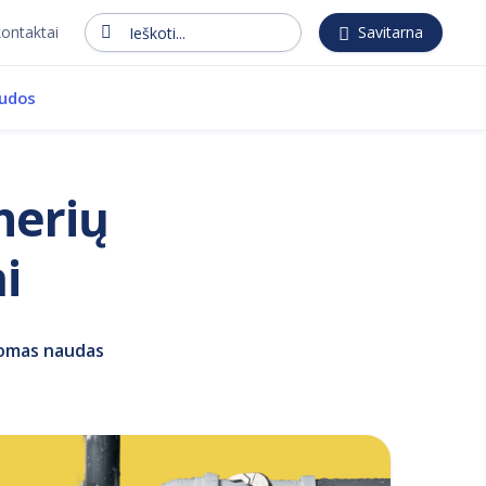
kontaktai
Savitarna
Ieškoti...
audos
nerių
i
ldomas naudas