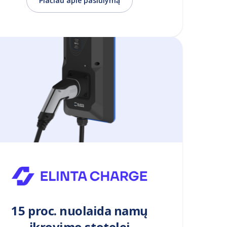
Plačiau apie pasiūlymą
15 proc. nuolaida namų
įkrovimo stotelei