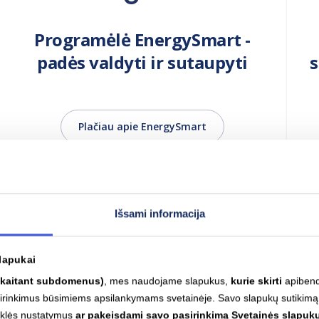
Programėlė EnergySmart -
padės valdyti ir sutaupyti
Plačiau apie EnergySmart
Išsami informacija
lapukai
skaitant subdomenus)
, mes naudojame slapukus,
kurie skirti
apibendr
asirinkimus būsimiems apsilankymams svetainėje. Savo slapukų sutikimą
yklės nustatymus
ar pakeisdami savo pasirinkimą Svetainės slapukų