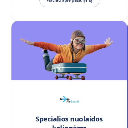
Plačiau apie pasiūlymą
Specialios nuolaidos
kelionėms