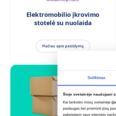
Elektromobilio įkrovimo
stotelė su nuolaida
Plačiau apie pasiūlymą
Sutikimas
Šioje svetainėje naudojami s
Kai lankotės mūsų svetainėje
(į
paslaugas bei prisiminti jūsų p
pakeisdami savo interneto narš