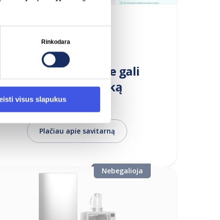
Rinkodara
Savitarna, kurioje gali
pasidaryti viską
eisti visus slapukus
Plačiau apie savitarną
Nebegalioja