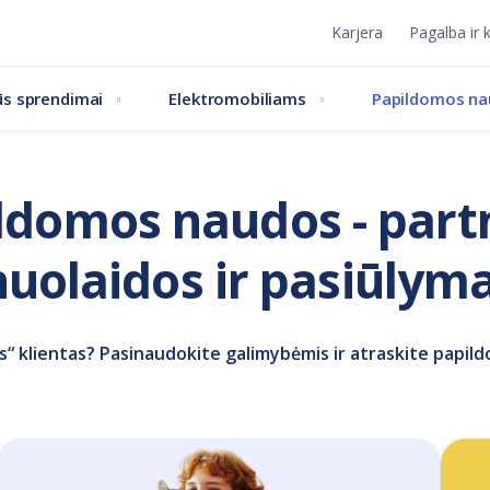
Karjera
Pagalba ir 
s sprendimai
Elektromobiliams
Papildomos n
ldomos naudos - part
nuolaidos ir pasiūlyma
is“ klientas? Pasinaudokite galimybėmis ir atraskite papi