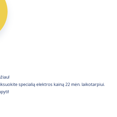
ažiau!
iksuokite specialią elektros kainą 22 mėn. laikotarpiui.
pyti!