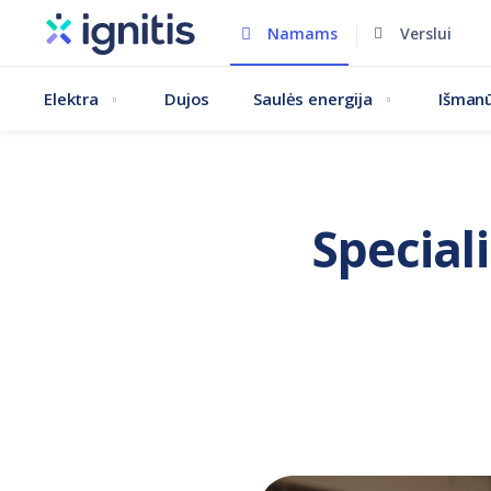
Pereiti
Namams
Verslui
į
pagrindinį
Elektra
Dujos
Saulės energija
Išmanū
turinį
Speciali