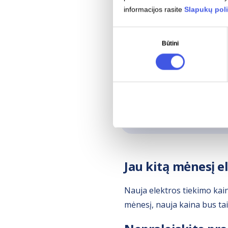
informacijos rasite
Slapukų poli
Planas įsigaliotų nuo 2026
Sutikimo
Lentelėje nurodoma
galut
Būtini
pasirinkimas
apačioje
.
Tai specialus pasiūlyma
Nedelskite - ši kaina ga
Jau kitą mėnesį e
Nauja elektros tiekimo kain
mėnesį, nauja kaina bus ta