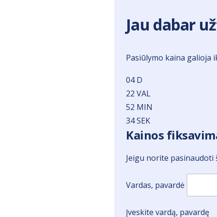
Jau dabar už
Pasiūlymo kaina galioja ik
04
D
22
VAL
52
MIN
34
SEK
Kainos fiksavim
Jeigu norite pasinaudoti 
Vardas, pavardė
Įveskite vardą, pavardę