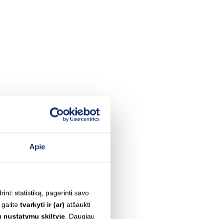
Apie
inti statistiką, pagerinti savo
 galite
tvarkyti ir (ar)
atšaukti
 nustatymų skiltyje
. Daugiau