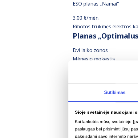
ESO planas „Namai“
3,00 €/mėn.
Ribotos trukmės elektros k
Planas „Optimalus
Dvi laiko zonos
Mėnesio mokestis
3,70 €/mėn.
Dienos
0,295
€/kWh
Nakties
0,176
€/kWh
Sutikimas
Kaina fiksuota
22 mėn.
Šioje svetainėje naudojami s
ESO planas „Namai“
Kai lankotės mūsų svetainėje
(į
paslaugas bei prisiminti jūsų p
3,00 €/mėn.
pakeisdami savo interneto narš