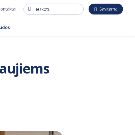
kontaktai
Savitarna
Ieškoti...
audos
 naujiems