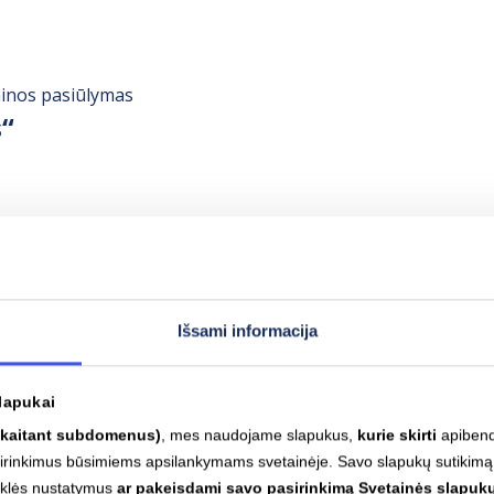
ainos pasiūlymas
“
Išsami informacija
lapukai
skaitant subdomenus)
, mes naudojame slapukus,
kurie skirti
apibendr
asirinkimus būsimiems apsilankymams svetainėje. Savo slapukų sutikimą
yklės nustatymus
ar pakeisdami savo pasirinkimą Svetainės slapukų