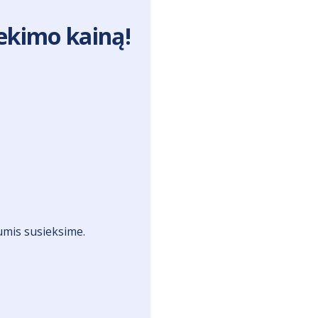
iekimo kainą!
jumis susieksime.