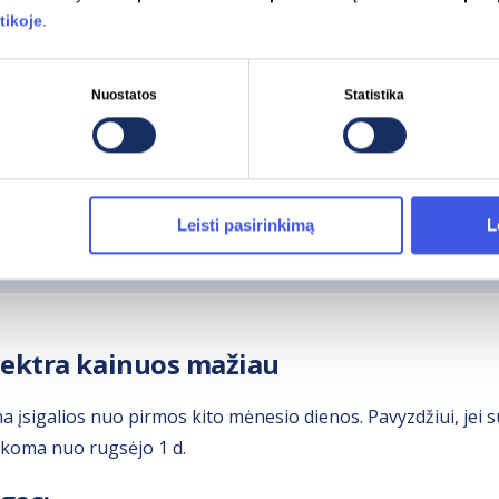
tikoje
.
-09-01
inė elektros kaina
su visomis dedamosiomis ir PVM.
Dedamą
Nuostatos
Statistika
s, kurio nerasite kainų skaičiuoklėje.
Leisti pasirinkimą
L
lios iki pirmadienio, rugpjūčio 10 d. (imtinai).
lektra kainuos mažiau
a įsigalios nuo pirmos kito mėnesio dienos. Pavyzdžiui, jei 
ikoma nuo rugsėjo 1 d.