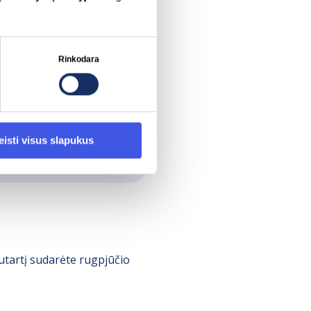
sias galite rasti puslapio
Rinkodara
eisti visus slapukus
sutartį sudarėte rugpjūčio