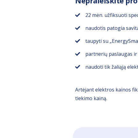
Nepraleiskite pro
22 mėn. užfiksuoti spec
naudotis patogia savita
taupyti su „EnergySma
partnerių paslaugas ir 
naudoti tik žaliąją elek
Artėjant elektros kainos f
tiekimo kainą.