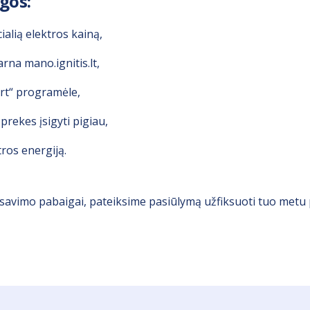
gos:
ialią elektros kainą,
rna mano.ignitis.lt,
rt“ programėle,
prekes įsigyti pigiau,
tros energiją.
iksavimo pabaigai, pateiksime pasiūlymą užfiksuoti tuo metu 