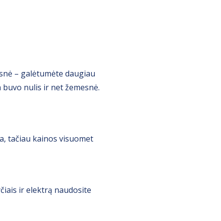
gesnė – galėtumėte daugiau
a buvo nulis ir net žemesnė.
a, tačiau kainos visuomet
čiais ir elektrą naudosite