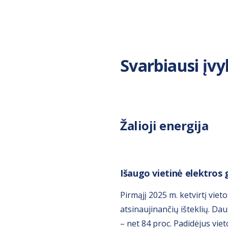
Svarbiausi įvy
Žalioji energija
Išaugo vietinė elektros
Pirmąjį 2025 m. ketvirtį vie
atsinaujinančių išteklių. D
– net 84 proc. Padidėjus vie