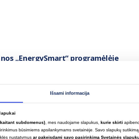
ainos „EnergySmart“ programėlėje
lizuokite kainų dinamiką
 pagal žemiausias ir aukščiausias biržos kainas
Išsami informacija
lapukai
skaitant subdomenus)
, mes naudojame slapukus,
kurie skirti
apibendr
asirinkimus būsimiems apsilankymams svetainėje. Savo slapukų sutikimą
yklės nustatymus
ar pakeisdami savo pasirinkimą Svetainės slapukų