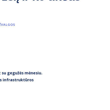
ŽVALGOS
nt su gegužės mėnesiu.
os infrastruktūros