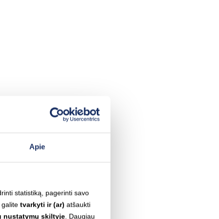
Apie
inti statistiką, pagerinti savo
 galite
tvarkyti ir (ar)
atšaukti
 nustatymų skiltyje
. Daugiau