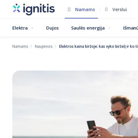
Pereiti
Namams
Verslui
į
pagrindinį
Elektra
Dujos
Saulės energija
Išmanū
turinį
Namams
Naujienos
Elektros kaina biržoje: kas vyko birželį ir ko t