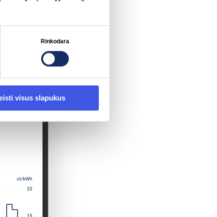
Rinkodara
eisti visus slapukus