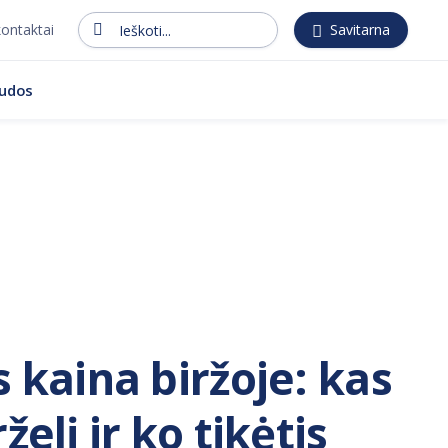
kontaktai
Savitarna
Ieškoti...
audos
s kaina biržoje: kas
želį ir ko tikėtis