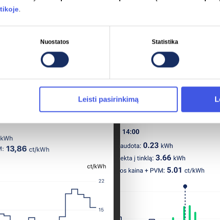
tikoje
.
Nuostatos
Statistika
Leisti pasirinkimą
L