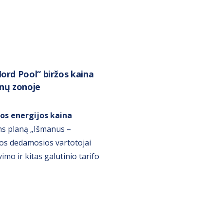
ord Pool“ biržos kaina
nų zonoje
ros energijos kaina
ems planą „Išmanus –
žos dedamosios vartotojai
mo ir kitas galutinio tarifo