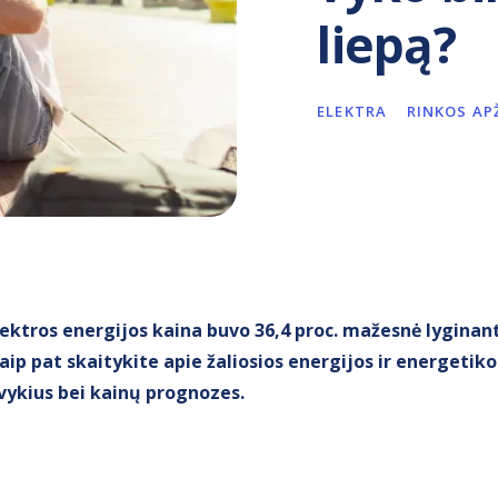
liepą?
ELEKTRA
RINKOS AP
elektros energijos kaina buvo 36,4 proc. mažesnė lygina
Taip pat skaitykite apie žaliosios energijos ir energetik
įvykius bei kainų prognozes.