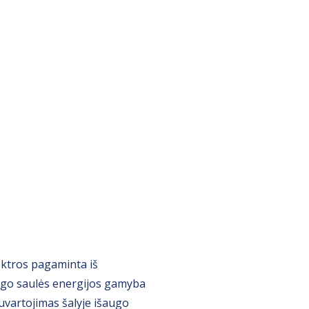
lektros pagaminta iš
augo saulės energijos gamyba
uvartojimas šalyje išaugo