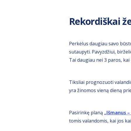
Rekordiškai ž
Perkėlus daugiau savo būsto
sutaupyti. Pavyzdžiui, birže
Tai daugiau nei 3 paros, kai
Tiksliai prognozuoti valand
yra žinomos vieną dieną prie
Pasirinkę planą
„Išmanus – 
tomis valandomis, kai jos ka