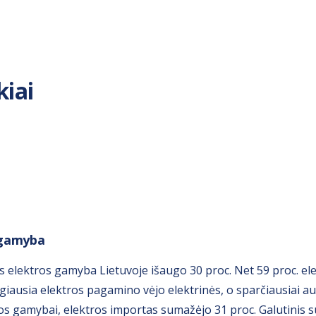
kiai
 gamyba
tos elektros gamyba Lietuvoje išaugo 30 proc. Net 59 proc. e
augiausia elektros pagamino vėjo elektrinės, o sparčiausiai 
tos gamybai, elektros importas sumažėjo 31 proc. Galutinis s