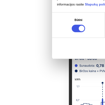
informacijos rasite
Slapukų poli
Sutikimo
Būtini
pasirinkimas