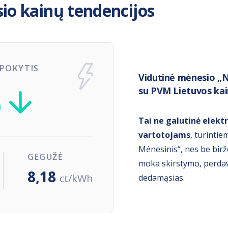
sio kainų tendencijos
 POKYTIS
Vidutinė mėnesio „N
%
su PVM Lietuvos kai
Tai ne galutinė elekt
vartotojams
, turinti
Mėnesinis“, nes be bir
GEGUŽĖ
moka skirstymo, perdavi
8,18
ct/kWh
dedamąsias.