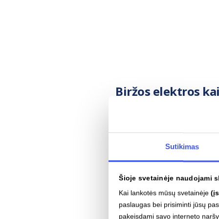
Biržos elektros k
Patogiai stebėkite ir ana
Planuokite buities darbus
Sutikimas
Atsisiųsti iš
Šioje svetainėje naudojami s
Kai lankotės mūsų svetainėje
(į
paslaugas bei prisiminti jūsų p
pakeisdami savo interneto narš