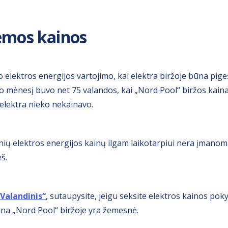
emos kainos
 elektros energijos vartojimo, kai elektra biržoje būna pi
lio mėnesį buvo net 75 valandos, kai „Nord Pool“ biržos kain
 elektra nieko nekainavo.
inių elektros energijos kainų ilgam laikotarpiui nėra įmanom
š.
Valandinis“
, sutaupysite, jeigu seksite elektros kainos poky
ina „Nord Pool“ biržoje yra žemesnė.