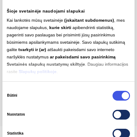
Šioje svetainėje naudojami slapukai
ir kitos paslaugos ...
Kai lankotės mūsų svetainėje
(įskaitant subdomenus)
, mes
naudojame slapukus,
kurie skirti
apibendrinti statistiką,
pagerinti savo paslaugas bei prisiminti jūsų pasirinkimus
Pasibaigus pasiūlymo laikui, kad ir kiek paslaugų
būsimiems apsilankymams svetainėje. Savo slapukų sutikimą
apmokėtumėte vienu mokėjimu, už visą įmokų
galite
tvarkyti ir (ar)
atšaukti pakeisdami savo interneto
krepšelį mokėsite ne daugiau nei 0,9 Eur.
naršyklės nustatymus
ar pakeisdami savo pasirinkimą
Svetainės slapukų nustatymų skiltyje
. Daugiau informacijos
rasite
Slapukų politikoje
.
Pridėti paslaugą savitarnoje
Sutikimo
Dar neturite paskyros –
registruokitės
, truks vos
Būtini
pasirinkimas
minutę.
Nuostatos
Statistika