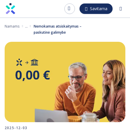
Pereiti
Savitarna
į
pagrindinį
Namams
Nemokamas atsiskaitymas –
turinį
paskutinė galimybė
2025-12-03