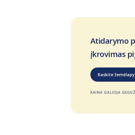
Atidarymo pr
įkrovimas pi
Raskite žemėlapy
KAINA GALIOJA GEGUŽĖ