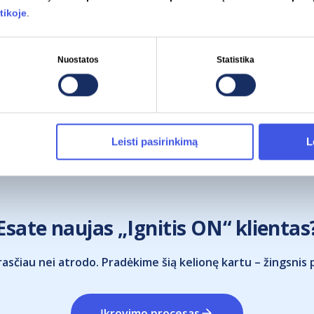
tikoje
.
Nuostatos
Statistika
Leisti pasirinkimą
L
Esate naujas „Ignitis ON“ klientas
asčiau nei atrodo. Pradėkime šią kelionę kartu – žingsnis 
Įkrovimo procesas