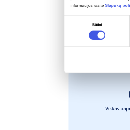
informacijos rasite
Slapukų poli
Sutikimo
Būtini
pasirinkimas
Viskas papr