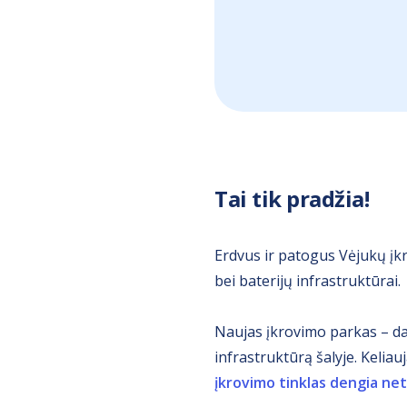
Tai tik pradžia!
Erdvus ir patogus Vėjukų įk
bei baterijų infrastruktūrai.
Naujas įkrovimo parkas – da
infrastruktūrą šalyje. Kelia
įkrovimo tinklas dengia net