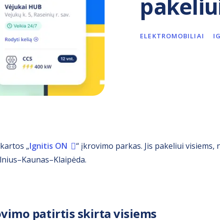
pakeliu
ELEKTROMOBILIAI
I
kartos „
Ignitis ON
“ įkrovimo parkas. Jis pakeliui visiems, 
Vilnius–Kaunas–Klaipėda.
vimo patirtis skirta visiems