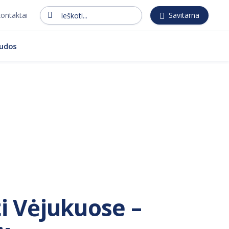
kontaktai
Savitarna
Ieškoti...
audos
ti Vėjukuose –