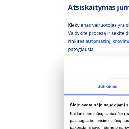
Atsiskaitymas ju
Kiekvienas vairuotojas yra s
Valdykite procesą ir sekite
rinkitės
automatinį įkrovim
patogiausia!
Sutikimas
Šioje svetainėje naudojami s
Kai lankotės mūsų svetainėje
(į
paslaugas bei prisiminti jūsų p
pakeisdami savo interneto narš