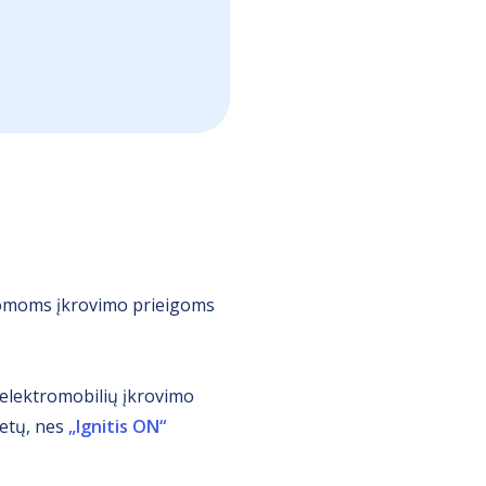
ldomoms įkrovimo prieigoms
 elektromobilių įkrovimo
ietų, nes
„Ignitis ON“