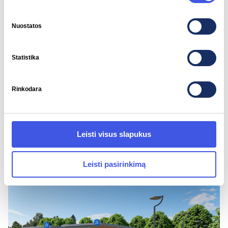
Nuostatos
Statistika
Rinkodara
2026-05-29
Įsikrauti Vėjukuose – pakeliui!
ELEKTROMOBILIAI
IGNITIS ON
Leisti visus slapukus
Leisti pasirinkimą