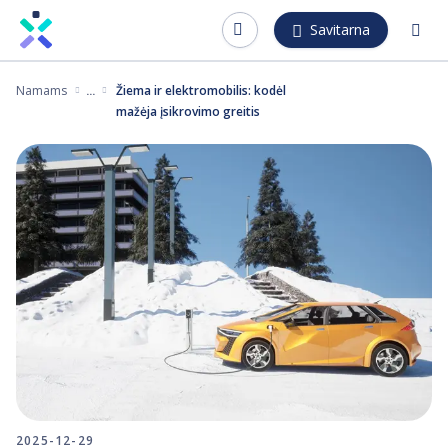
Pereiti
Savitarna
į
pagrindinį
Namams
Žiema ir elektromobilis: kodėl
turinį
mažėja įsikrovimo greitis
2025-12-29