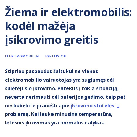
Žiema ir elektromobilis:
kodėl mažėja
įsikrovimo greitis
ELEKTROMOBILIAI
IGNITIS ON
Stipriau paspaudus šaltukui ne vienas
elektromobilio vairuotojas yra suglumęs dėl
sulėtėjusio įkrovimo. Patekus į tokią situaciją,
neverta nerimauti dėl baterijos gedimo, taip pat
neskubėkite pranešti apie
įkrovimo stotelės
problemą. Kai lauke minusinė temperatūra,
lėtesnis įkrovimas yra normalus dalykas.