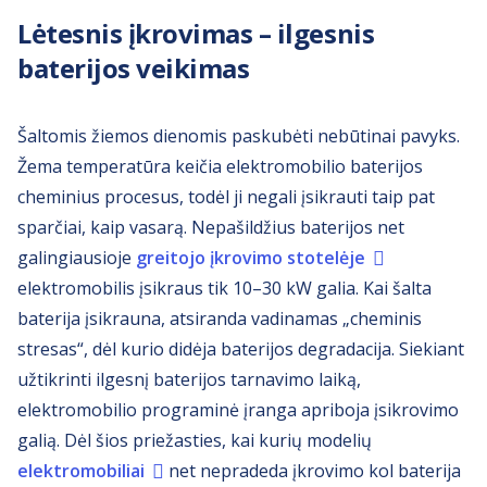
Lėtesnis įkrovimas – ilgesnis
baterijos veikimas
Šaltomis žiemos dienomis paskubėti nebūtinai pavyks.
Žema temperatūra keičia elektromobilio baterijos
cheminius procesus, todėl ji negali įsikrauti taip pat
sparčiai, kaip vasarą. Nepašildžius baterijos net
galingiausioje
greitojo įkrovimo stotelėje
elektromobilis įsikraus tik 10–30 kW galia. Kai šalta
baterija įsikrauna, atsiranda vadinamas „cheminis
stresas“, dėl kurio didėja baterijos degradacija. Siekiant
užtikrinti ilgesnį baterijos tarnavimo laiką,
elektromobilio programinė įranga apriboja įsikrovimo
galią. Dėl šios priežasties, kai kurių modelių
elektromobiliai
net nepradeda įkrovimo kol baterija