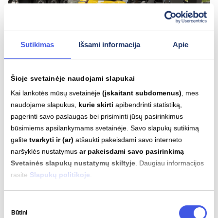
Sutikimas
Išsami informacija
Apie
2026-05-29
Šioje svetainėje naudojami slapukai
Kelyje Vilnius–Klaipėda atidarytas naujos
Kai lankotės mūsų svetainėje
(įskaitant subdomenus)
, mes
kartos elektromobilių įkrovimo parkas
naudojame slapukus,
kurie skirti
apibendrinti statistiką,
pagerinti savo paslaugas bei prisiminti jūsų pasirinkimus
ELEKTROMOBILIAI
IGNITIS ON
būsimiems apsilankymams svetainėje. Savo slapukų sutikimą
galite
tvarkyti ir (ar)
atšaukti pakeisdami savo interneto
naršyklės nustatymus
ar pakeisdami savo pasirinkimą
Svetainės slapukų nustatymų skiltyje
. Daugiau informacijos
rasite
Slapukų politikoje
.
Sutikimo
Būtini
pasirinkimas