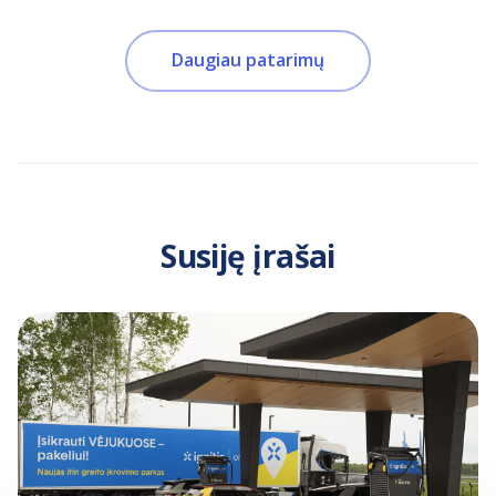
Daugiau patarimų
Susiję įrašai