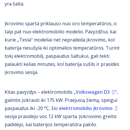
yra šalta.
Įkrovimo sparta priklauso nuo oro temperatūros, o
taip pat nuo elektromobilio modelio. Pavyzdžiui, kai
kurie „Tesla“ modeliai net nepradeda įkrovimo, kol
baterija nesušyla iki optimalios temperatūros. Turint
tokį elektromobilį, paspaudus šaltukui, gali tekti
palaukti kelias minutes, kol baterija sušils ir prasidės
įkrovimo sesija.
Kitas pavyzdys – elektromobilis „
Volkswagen D3
“,
galintis įsikrauti iki 175 kW. Praėjusią žiemą, speigui
paspaudus iki -20 °C, šio
elektromobilio įkrovimo
sesija prasidėjo vos 12 kW sparta. Įsikrovimo greitis
padidėjo, kai baterijos temperatūra pakilo.