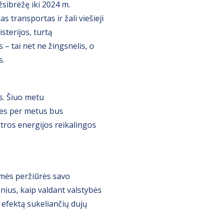
sibrėžę iki 2024 m.
 transportas ir žali viešieji
sterijos, turtą
– tai net ne žingsnelis, o
s.
s. Šiuo metu
nes per metus bus
tros energijos reikalingos
smės peržiūrės savo
snius, kaip valdant valstybės
o efektą sukeliančių dujų