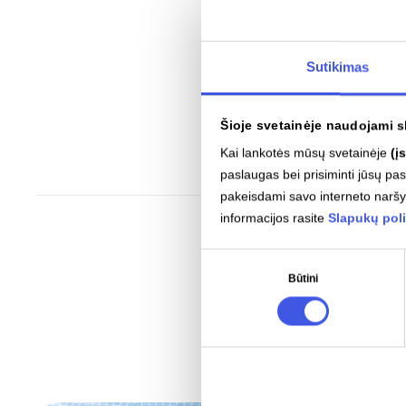
nuspręsta įsigyti iš „Nord P
galimybę įsigyti žaliąją ele
Sutikimas
sako Martynas Boratinskas,
Šioje svetainėje naudojami s
Kai lankotės mūsų svetainėje
(į
paslaugas bei prisiminti jūsų p
pakeisdami savo interneto narš
informacijos rasite
Slapukų poli
Sutikimo
Būtini
pasirinkimas