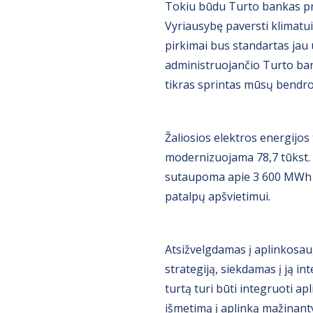
Tokiu būdu Turto bankas pri
Vyriausybę paversti klimatui 
pirkimai bus standartas jau u
administruojančio Turto bank
tikras sprintas mūsų bendro t
Žaliosios elektros energijos
modernizuojama 78,7 tūkst. 
sutaupoma apie 3 600 MWh en
patalpų apšvietimui.
Atsižvelgdamas į aplinkosau
strategiją, siekdamas į ją in
turtą turi būti integruoti a
išmetimą į aplinką mažinant