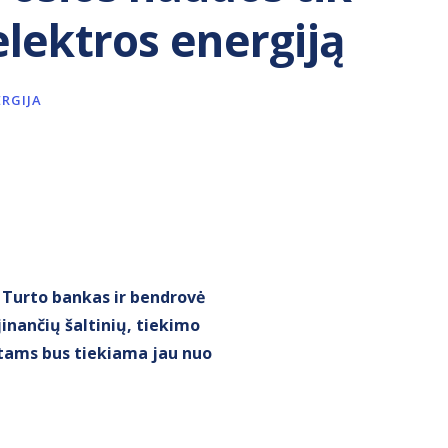
elektros energiją
ERGIJA
ė Turto bankas ir bendrovė
inančių šaltinių, tiekimo
ktams bus tiekiama jau nuo