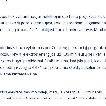
ybe, tiek vystant naujus nekilnojamojo turto projektus, tiek 
ai išsako šį poreikį, teiraujasi, kokius sprendimus galime pa
nų stogų ir panašiai“, – dalijasi Turto banko vadovas Minda
s pirkimas buvo vykdomas per Centrinę perkančiąją organiza
landžių (MWh) elektros energijos už 1,36 mln. eurų be PVM. 
gijos įsigyti papildomai. Skaičiuojama, kad įsigijus šį kiekį i
s, būtų išvengta 4 474 tonų šiltnamio efektą sukeliančių duj
iekiama kintama kaina.
osios elektros tiekimo dviejų metų laikotarpiui Turto bankui le
s, bet ir sumažinti sąnaudas – pirmiausiai žaliąją elektrą pe
io. Be to, papildomai sutaupyti ilguoju laikotarpiu leis ir tai