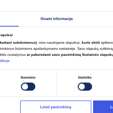
ool Spot“ Lietuvos zonos biržos, kurioje kaina nėra fiksuota,
ktrą kintančiomis kainomis perkančiosios organizacijos turi j
Išsami informacija
 „Ignitis“ Verslo sprendimų departamento vadovas.
lapukai
skaitant subdomenus)
, mes naudojame slapukus,
kurie skirti
apibendr
asirinkimus būsimiems apsilankymams svetainėje. Savo slapukų sutikimą
yklės nustatymus
ar pakeisdami savo pasirinkimą Svetainės slapukų
tikoje
.
Nuostatos
Statistika
Susiję įrašai
Leisti pasirinkimą
L