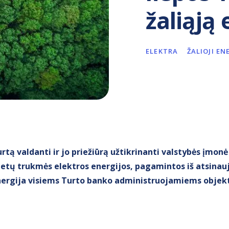
žaliąją 
ELEKTRA
ŽALIOJI EN
rtą valdanti ir jo priežiūrą užtikrinanti valstybės įmon
metų trukmės elektros energijos, pagamintos iš atsinauj
 energija visiems Turto banko administruojamiems obje