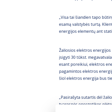
„Visa tai šiandien tapo būtin
esamą valstybės turtą. Klient
energijos elementų ant stati
Žaliosios elektros energijo
įsigyti 30 tūkst. megavatva
esant poreikiui, elektros ener
pagamintos elektros energijo
šiol elektros energija bus t
„Pasirašyta sutartis dėl žali
tvaresnės energetikos plėtro
atleidžiami nuo akcizo mokesč