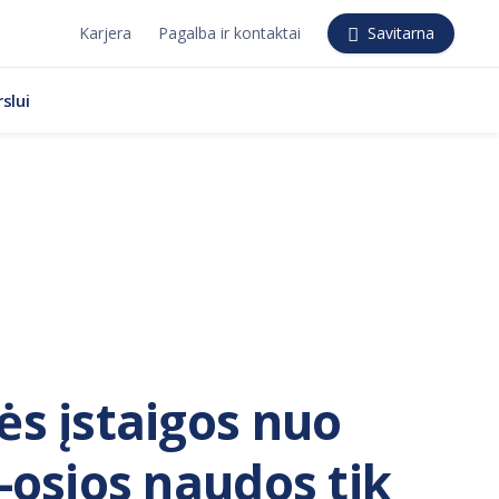
Karjera
Pagalba ir kontaktai
Savitarna
slui
ės įstaigos nuo
1-osios naudos tik