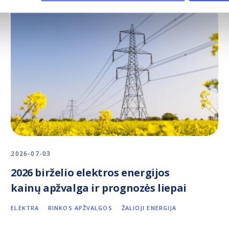
2026-07-03
2026 birželio elektros energijos
kainų apžvalga ir prognozės liepai
ELEKTRA
RINKOS APŽVALGOS
ŽALIOJI ENERGIJA