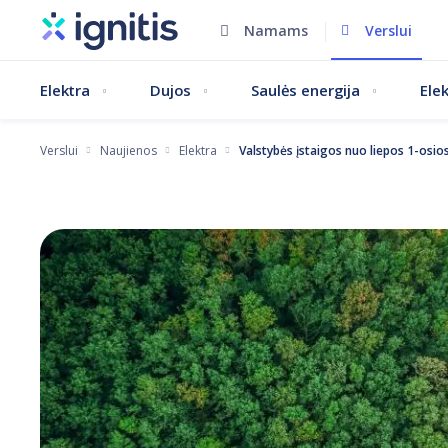
Pereiti
Namams
Verslui
į
pagrindinį
Elektra
Dujos
Saulės energija
Ele
turinį
Verslui
Naujienos
Elektra
Valstybės įstaigos nuo liepos 1-osios