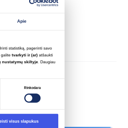
 bet kinta kas valandą. Tokią
au nuo šių metų pradžios“, –
Apie
inti statistiką, pagerinti savo
 galite
tvarkyti ir (ar)
atšaukti
 nustatymų skiltyje
. Daugiau
Rinkodara
eisti visus slapukus