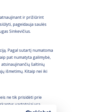
atnaujinant ir prižiūrint
siūlyti, pageidauja saulės
ugas Sinkevičius.
ciją. Pagal sutartį numatoma
Taip pat numatyta galimybė,
š atsinaujinančių šaltinių
ų išmetimų. Kitaip nei iki
is ne tik prisidėti prie
rkantys vartotojai yra
, kad žaliąją elektrą