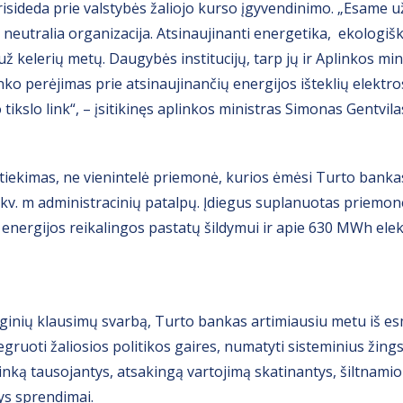
sideda prie valstybės žaliojo kurso įgyvendinimo. „Esame už
neutralia organizacija. Atsinaujinanti energetika, ekologiškas
ž kelerių metų. Daugybės institucijų, tarp jų ir Aplinkos mini
o perėjimas prie atsinaujinančių energijos išteklių elektros 
ikslo link“, – įsitikinęs aplinkos ministras Simonas Gentvila
 tiekimas, ne vienintelė priemonė, kurios ėmėsi Turto banka
kv. m administracinių patalpų. Įdiegus suplanuotas priemo
ergijos reikalingos pastatų šildymui ir apie 630 MWh elek
ginių klausimų svarbą, Turto bankas artimiausiu metu iš e
tegruoti žaliosios politikos gaires, numatyti sisteminius žing
plinką tausojantys, atsakingą vartojimą skatinantys, šiltnami
ys sprendimai.