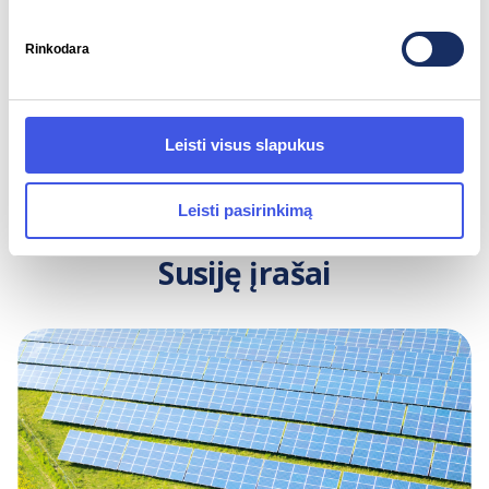
Rinkodara
Skaitykite balandžio mėnesio apžvalgą
Leisti visus slapukus
Leisti pasirinkimą
Susiję įrašai