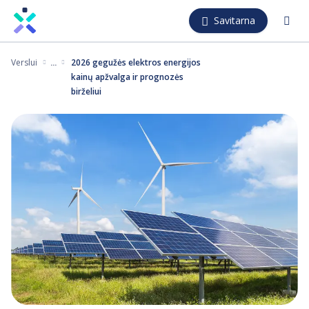
Pereiti
Savitarna
į
pagrindinį
Verslui
2026 gegužės elektros energijos
turinį
kainų apžvalga ir prognozės
birželiui