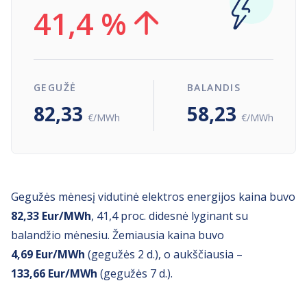
41,4 %
GEGUŽĖ
BALANDIS
82,33
58,23
€/MWh
€/MWh
Gegužės mėnesį vidutinė elektros energijos kaina buvo
82,33 Eur/MWh
, 41,4 proc. didesnė lyginant su
balandžio mėnesiu. Žemiausia kaina buvo
4,69 Eur/MWh
(gegužės 2 d.), o aukščiausia –
133,66 Eur/MWh
(gegužės 7 d.).