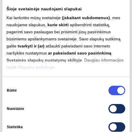
Šioje svetainėje naudojami slapukai
Kai lankotės mūsų svetainėje
(įskaitant subdomenus)
, mes
naudojame slapukus,
kurie skirti
apibendrinti statistiką,
pagerinti savo paslaugas bei prisiminti jūsų pasirinkimus
būsimiems apsilankymams svetainėje. Savo slapukų sutikimą
Birželio ateities didmeninės elektros energijos
galite
tvarkyti ir (ar)
atšaukti pakeisdami savo interneto
kontraktai rodo, kad vidutinė elektros kaina Lietuvoje
naršyklės nustatymus
ar pakeisdami savo pasirinkimą
Svetainės slapukų nustatymų skiltyje
. Daugiau informacijos
gali siekti apie 68,04 Eur/MWh. Žemesnį kainų lygį
rasite
Slapukų politikoje
.
turėtų palaikyti sezoniškai auganti saulės generacija,
didesnė AEI gamyba regione bei mažesnis elektros
Sutikimo
vartojimas atšilus orams. Vis dėlto, rinka išliks jautri
Būtini
pasirinkimas
tarpvalstybinių jungčių prieinamumui, vėjo generacijos
svyravimams ir hidrologinei situacijai Skandinavijoje.
Nuostatos
Tikėtina, kad vasaros laikotarpiu rinkoje toliau ryškės
didesni skirtumai tarp žemesnių kainų dieną ir
aukštesnių vakare.
Statistika