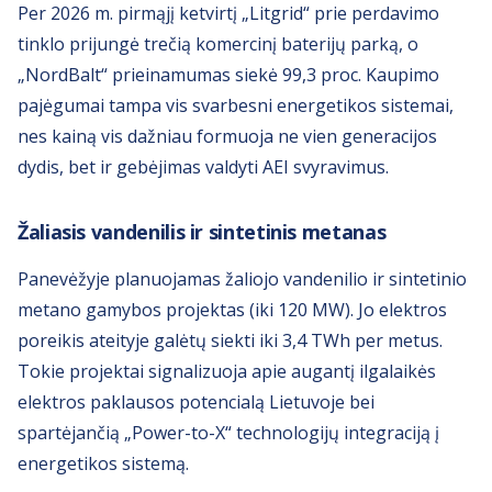
Per 2026 m. pirmąjį ketvirtį „Litgrid“ prie perdavimo
tinklo prijungė trečią komercinį baterijų parką, o
„NordBalt“ prieinamumas siekė 99,3 proc. Kaupimo
pajėgumai tampa vis svarbesni energetikos sistemai,
nes kainą vis dažniau formuoja ne vien generacijos
dydis, bet ir gebėjimas valdyti AEI svyravimus.
Žaliasis vandenilis ir sintetinis metanas
Panevėžyje planuojamas žaliojo vandenilio ir sintetinio
metano gamybos projektas (iki 120 MW). Jo elektros
poreikis ateityje galėtų siekti iki 3,4 TWh per metus.
Tokie projektai signalizuoja apie augantį ilgalaikės
elektros paklausos potencialą Lietuvoje bei
spartėjančią „Power-to-X“ technologijų integraciją į
energetikos sistemą.