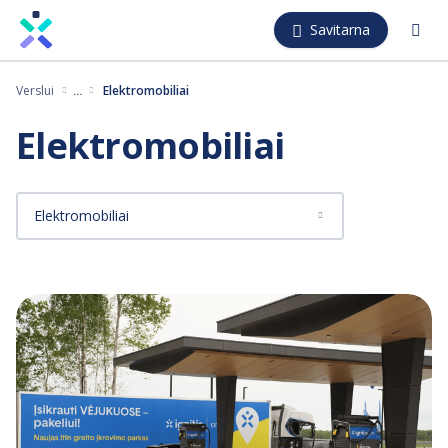
Pereiti
Savitarna
į
pagrindinį
Verslui
Elektromobiliai
turinį
Elektromobiliai
Elektromobiliai