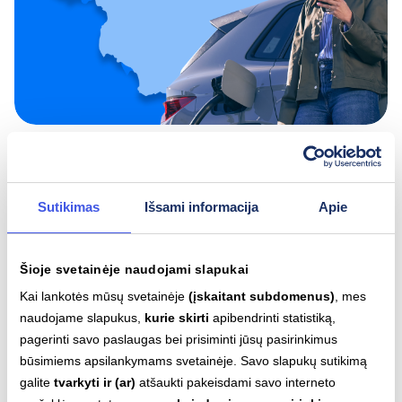
2026-01-20
Kur jūsų kelias – ten ir įkrovimo stotelė
Sutikimas
Išsami informacija
Apie
ELEKTROMOBILIAI
IGNITIS ON
Šioje svetainėje naudojami slapukai
Kai lankotės mūsų svetainėje
(įskaitant subdomenus)
, mes
naudojame slapukus,
kurie skirti
apibendrinti statistiką,
pagerinti savo paslaugas bei prisiminti jūsų pasirinkimus
būsimiems apsilankymams svetainėje. Savo slapukų sutikimą
galite
tvarkyti ir (ar)
atšaukti pakeisdami savo interneto