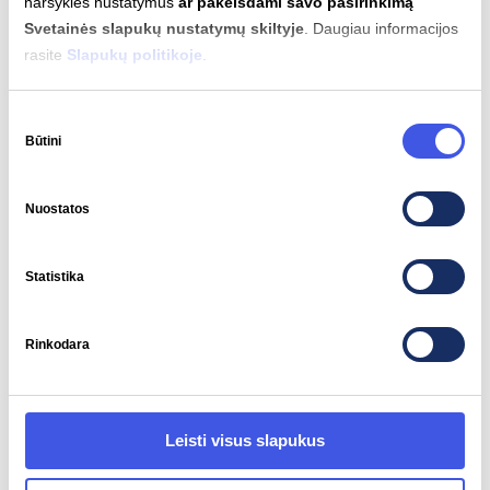
naršyklės nustatymus
ar pakeisdami savo pasirinkimą
Svetainės slapukų nustatymų skiltyje
. Daugiau informacijos
rasite
Slapukų politikoje
.
Sutikimo
Būtini
pasirinkimas
2026-01-12
Nuostatos
2025 metais įkrovimų skaičius „Ignitis
ON“ tinkle augo kartais
Statistika
ELEKTROMOBILIAI
IGNITIS ON
Rinkodara
Leisti visus slapukus