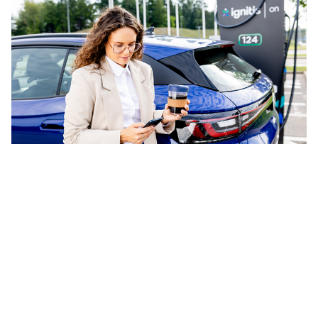
2025-04-30
„Ignitis ON“ plėtra Rygoje: įrengs du
didelius greitojo elektromobilių įkrovimo
parkus
ELEKTROMOBILIAI