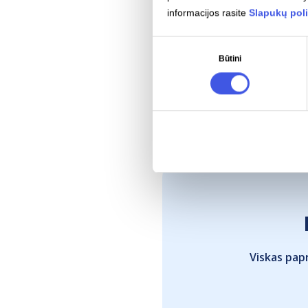
informacijos rasite
Slapukų poli
Sutikimo
Būtini
pasirinkimas
Viskas papr