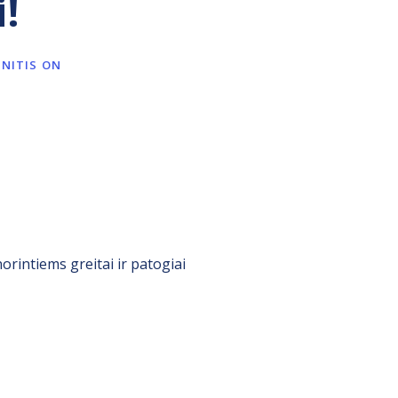
i!
GNITIS ON
norintiems greitai ir patogiai