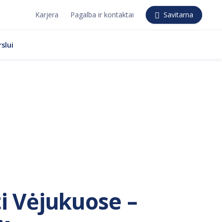
Karjera
Pagalba ir kontaktai
Savitarna
slui
ti Vėjukuose –