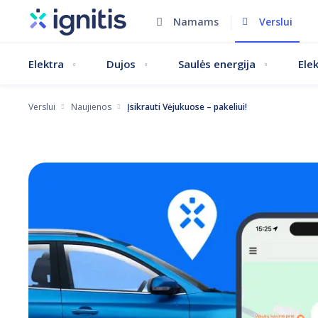
Pereiti
Namams
Verslui
į
pagrindinį
Elektra
Dujos
Saulės energija
Ele
turinį
Verslui
Naujienos
Įsikrauti Vėjukuose – pakeliui!