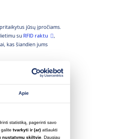
pritaikytus jūsų įpročiams.
ilietimu su
RFID raktu
,
tai, kas šiandien jums
Apie
inti statistiką, pagerinti savo
 galite
tvarkyti ir (ar)
atšaukti
 nustatymų skiltyje
. Daugiau