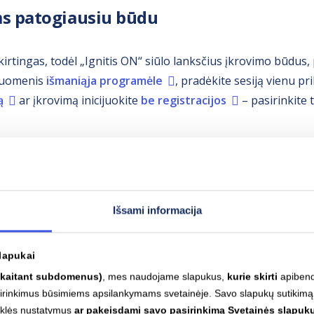
ms patogiausiu būdu
kirtingas, todėl „Ignitis ON“ siūlo lanksčius įkrovimo būdus, 
 duomenis
išmaniąja programėle
, pradėkite sesiją vienu pr
ą
ar įkrovimą inicijuokite
be registracijos
– pasirinkite 
Išsami informacija
lapukai
skaitant subdomenus)
, mes naudojame slapukus,
kurie skirti
apibendr
asirinkimus būsimiems apsilankymams svetainėje. Savo slapukų sutikimą
yklės nustatymus
ar pakeisdami savo pasirinkimą Svetainės slapukų