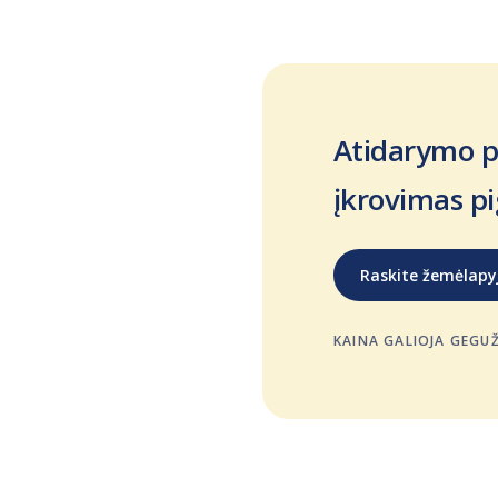
Atidarymo pr
įkrovimas pi
Raskite žemėlapy
KAINA GALIOJA GEGUŽĖ