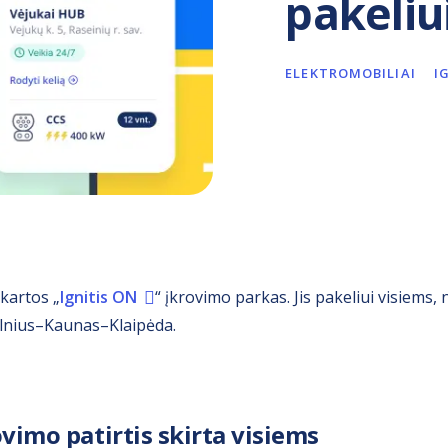
pakeliu
ELEKTROMOBILIAI
I
kartos „
Ignitis ON
“ įkrovimo parkas. Jis pakeliui visiems, 
Vilnius–Kaunas–Klaipėda.
vimo patirtis skirta visiems