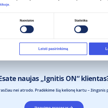
tikoje
.
Nuostatos
Statistika
Leisti pasirinkimą
L
Esate naujas „Ignitis ON“ klientas
asčiau nei atrodo. Pradėkime šią kelionę kartu – žingsnis 
Įkrovimo procesas