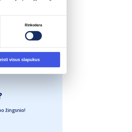
Rinkodara
eisti visus slapukus
?
po žingsnio!