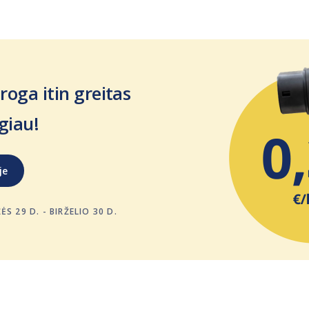
oga itin greitas
giau!
je
S 29 D. - BIRŽELIO 30 D.