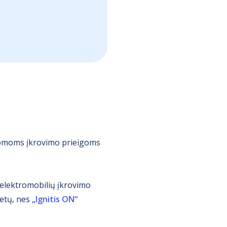
ldomoms įkrovimo prieigoms
 elektromobilių įkrovimo
ietų, nes
„Ignitis ON“