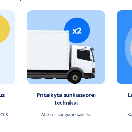
us
Pritaikyta sunkiasvorei
L
technikai
 CCS
Atskiros saugumo salelės.
Ka