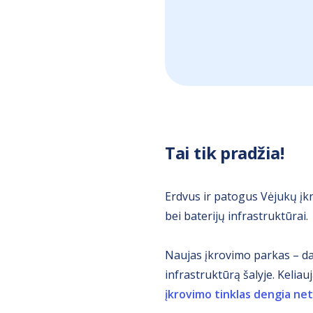
Tai tik pradžia!
Erdvus ir patogus Vėjukų įk
bei baterijų infrastruktūrai.
Naujas įkrovimo parkas – da
infrastruktūrą šalyje. Kelia
įkrovimo tinklas dengia net