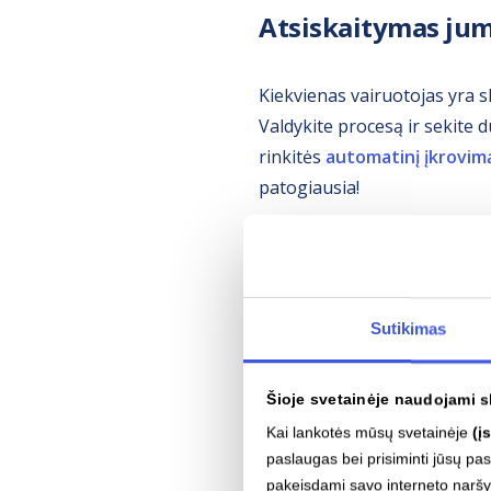
Atsiskaitymas ju
Kiekvienas vairuotojas yra s
Valdykite procesą ir sekite
rinkitės
automatinį įkrovim
patogiausia!
Sutikimas
Šioje svetainėje naudojami s
Kai lankotės mūsų svetainėje
(į
paslaugas bei prisiminti jūsų p
pakeisdami savo interneto narš