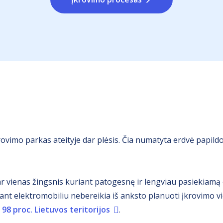
rovimo parkas ateityje dar plėsis. Čia numatyta erdvė papi
r vienas žingsnis kuriant patogesnę ir lengviau pasiekiamą
ujant elektromobiliu nebereikia iš anksto planuoti įkrovimo v
 98 proc. Lietuvos teritorijos
.