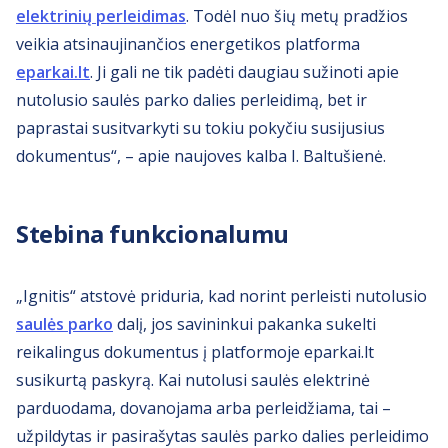
elektrinių perleidimas
. Todėl nuo šių metų pradžios
veikia atsinaujinančios energetikos platforma
eparkai.lt
. Ji gali ne tik padėti daugiau sužinoti apie
nutolusio saulės parko dalies perleidimą, bet ir
paprastai susitvarkyti su tokiu pokyčiu susijusius
dokumentus“, – apie naujoves kalba I. Baltušienė.
Stebina funkcionalumu
„Ignitis“ atstovė priduria, kad norint perleisti nutolusio
saulės parko
dalį, jos savininkui pakanka sukelti
reikalingus dokumentus į platformoje eparkai.lt
susikurtą paskyrą. Kai nutolusi saulės elektrinė
parduodama, dovanojama arba perleidžiama, tai –
užpildytas ir pasirašytas saulės parko dalies perleidimo