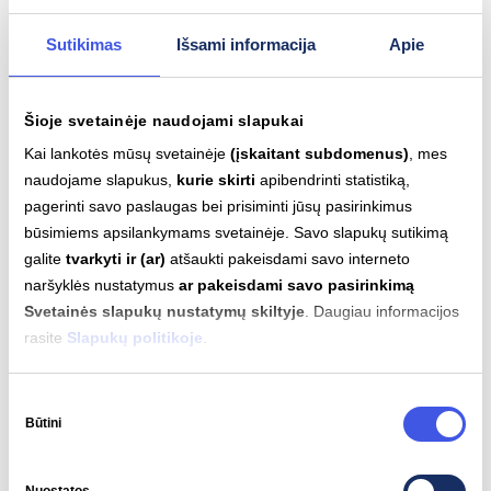
Sutikimas
Išsami informacija
Apie
Susiję įrašai
Šioje svetainėje naudojami slapukai
Kai lankotės mūsų svetainėje
(įskaitant subdomenus)
, mes
naudojame slapukus,
kurie skirti
apibendrinti statistiką,
pagerinti savo paslaugas bei prisiminti jūsų pasirinkimus
būsimiems apsilankymams svetainėje. Savo slapukų sutikimą
galite
tvarkyti ir (ar)
atšaukti pakeisdami savo interneto
naršyklės nustatymus
ar pakeisdami savo pasirinkimą
Svetainės slapukų nustatymų skiltyje
. Daugiau informacijos
rasite
Slapukų politikoje
.
Sutikimo
Būtini
pasirinkimas
2026-03-09