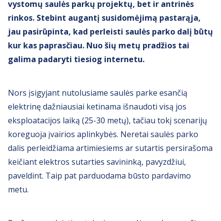
vystomų saulės parkų projektų, bet ir antrinės
rinkos. Stebint augantį susidomėjimą pastarąja,
jau pasirūpinta, kad perleisti saulės parko dalį būtų
kur kas paprasčiau. Nuo šių metų pradžios tai
galima padaryti tiesiog internetu.
Nors įsigyjant nutolusiame saulės parke esančią
elektrinę dažniausiai ketinama išnaudoti visą jos
eksploatacijos laiką (25-30 metų), tačiau tokį scenarijų
koreguoja įvairios aplinkybės. Neretai saulės parko
dalis perleidžiama artimiesiems ar sutartis persirašoma
keičiant elektros sutarties savininką, pavyzdžiui,
paveldint. Taip pat parduodama būsto pardavimo
metu.