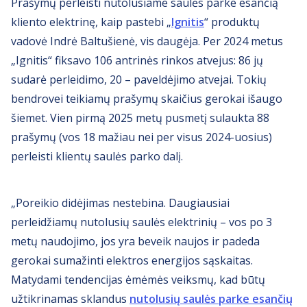
Prašymų perleisti nutolusiame saulės parke esančią
kliento elektrinę, kaip pastebi „
Ignitis
“ produktų
vadovė Indrė Baltušienė, vis daugėja. Per 2024 metus
„Ignitis“ fiksavo 106 antrinės rinkos atvejus: 86 jų
sudarė perleidimo, 20 – paveldėjimo atvejai. Tokių
bendrovei teikiamų prašymų skaičius gerokai išaugo
šiemet. Vien pirmą 2025 metų pusmetį sulaukta 88
prašymų (vos 18 mažiau nei per visus 2024-uosius)
perleisti klientų saulės parko dalį.
„Poreikio didėjimas nestebina. Daugiausiai
perleidžiamų nutolusių saulės elektrinių – vos po 3
metų naudojimo, jos yra beveik naujos ir padeda
gerokai sumažinti elektros energijos sąskaitas.
Matydami tendencijas ėmėmės veiksmų, kad būtų
užtikrinamas sklandus
nutolusių saulės parke esančių