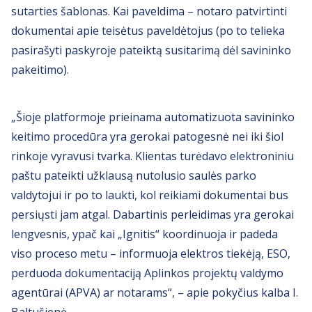
sutarties šablonas. Kai paveldima – notaro patvirtinti
dokumentai apie teisėtus paveldėtojus (po to telieka
pasirašyti paskyroje pateiktą susitarimą dėl savininko
pakeitimo).
„Šioje platformoje prieinama automatizuota savininko
keitimo procedūra yra gerokai patogesnė nei iki šiol
rinkoje vyravusi tvarka. Klientas turėdavo elektroniniu
paštu pateikti užklausą nutolusio saulės parko
valdytojui ir po to laukti, kol reikiami dokumentai bus
persiųsti jam atgal. Dabartinis perleidimas yra gerokai
lengvesnis, ypač kai „Ignitis“ koordinuoja ir padeda
viso proceso metu – informuoja elektros tiekėją, ESO,
perduoda dokumentaciją Aplinkos projektų valdymo
agentūrai (APVA) ar notarams“, – apie pokyčius kalba I.