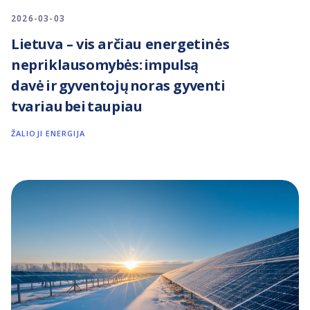
2026-03-03
Lietuva – vis arčiau energetinės
nepriklausomybės: impulsą
davė ir gyventojų noras gyventi
tvariau bei taupiau
ŽALIOJI ENERGIJA