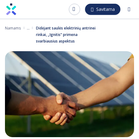
Pereiti
Savitarna
į
pagrindinį
Namams
Didėjant saulės elektrinių antrinei
turinį
rinkai, „Ignitis“ primena
svarbiausius aspektus