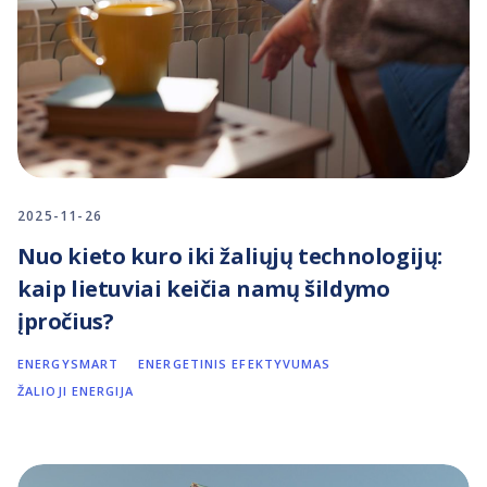
2025-11-26
Nuo kieto kuro iki žaliųjų technologijų:
kaip lietuviai keičia namų šildymo
įpročius?
ENERGYSMART
ENERGETINIS EFEKTYVUMAS
ŽALIOJI ENERGIJA