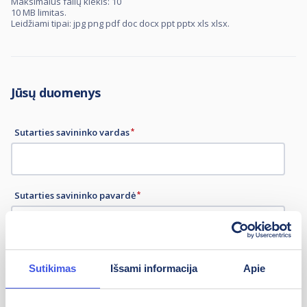
Maksimalus failų kiekis: 10
10 MB limitas.
Leidžiami tipai: jpg png pdf doc docx ppt pptx xls xlsx.
Jūsų duomenys
Sutarties savininko vardas
Sutarties savininko pavardė
Asmens kodo paskutiniai 3 skaitmenys
Sutikimas
Išsami informacija
Apie