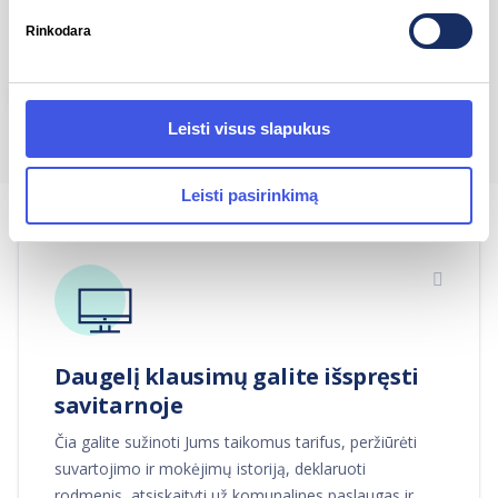
vykdymo tikslais.
Rinkodara
Leisti visus slapukus
Leisti pasirinkimą
Daugelį klausimų galite išspręsti
savitarnoje
Čia galite sužinoti Jums taikomus tarifus, peržiūrėti
suvartojimo ir mokėjimų istoriją, deklaruoti
rodmenis, atsiskaityti už komunalines paslaugas ir