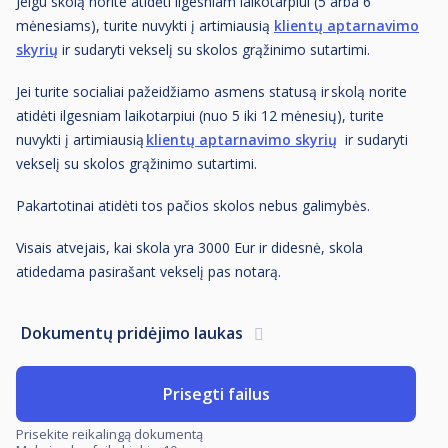
Jeigu skolą norite atidėti ilgesniam laikotarpiui (5 arba 6
mėnesiams), turite nuvykti į artimiausią
klientų aptarnavimo
skyrių
ir sudaryti vekselį su skolos grąžinimo sutartimi.
Jei turite socialiai pažeidžiamo asmens statusą ir skolą norite
atidėti ilgesniam laikotarpiui (nuo 5 iki 12 mėnesių), turite
nuvykti į artimiausią
klientų aptarnavimo skyrių
ir sudaryti
vekselį su skolos grąžinimo sutartimi.
Pakartotinai atidėti tos pačios skolos nebus galimybės.
Visais atvejais, kai skola yra 3000 Eur ir didesnė, skola
atidedama pasirašant vekselį pas notarą.
Dokumentų pridėjimo laukas
Prisegti failus
Prisekite reikalingą dokumentą