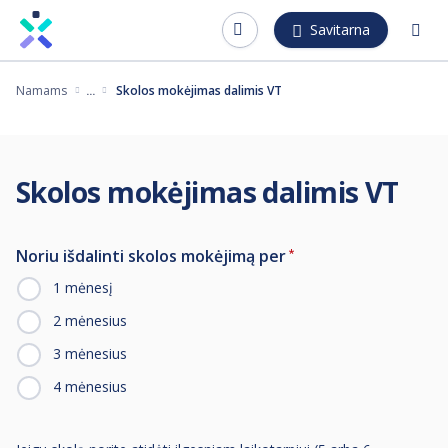
Pereiti
Savitarna
į
pagrindinį
Namams
Skolos mokėjimas dalimis VT
turinį
Skolos mokėjimas dalimis VT
Noriu išdalinti skolos mokėjimą per
1 mėnesį
2 mėnesius
3 mėnesius
4 mėnesius