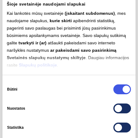
Šioje svetainėje naudojami slapukai
Objekto adresas
Kai lankotės mūsų svetainėje
(įskaitant subdomenus)
, mes
naudojame slapukus,
kurie skirti
apibendrinti statistiką,
pagerinti savo paslaugas bei prisiminti jūsų pasirinkimus
Kliento kodas
būsimiems apsilankymams svetainėje. Savo slapukų sutikimą
galite
tvarkyti ir (ar)
atšaukti pakeisdami savo interneto
naršyklės nustatymus
ar pakeisdami savo pasirinkimą
Svetainės slapukų nustatymų skiltyje
. Daugiau informacijos
Telefonas
rasite
Slapukų politikoje
.
+370
Sutikimo
Būtini
pasirinkimas
El. paštas
Nuostatos
Su UAB „Ignitis“
privatumo politika
susipažinau ir sutinku,
Statistika
kad mano asmens duomenys būtų tvarkomi užklausos