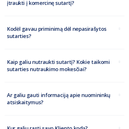
įtraukti į komercinę sutartį?
Kodėl gavau priminimą dėl nepasirašytos
sutarties?
Kaip galiu nutraukti sutartį? Kokie taikomi
sutarties nutraukimo mokesčiai?
Ar galiu gauti informaciją apie nuomininkų
atsiskaitymus?
Kur galiu rasti savo Kliento kodą?