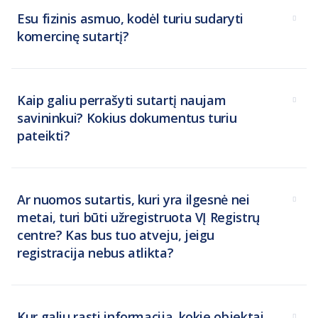
Esu fizinis asmuo, kodėl turiu sudaryti
komercinę sutartį?
Kaip galiu perrašyti sutartį naujam
savininkui? Kokius dokumentus turiu
pateikti?
Ar nuomos sutartis, kuri yra ilgesnė nei
metai, turi būti užregistruota VĮ Registrų
centre? Kas bus tuo atveju, jeigu
registracija nebus atlikta?
Kur galiu rasti informaciją, kokie objektai