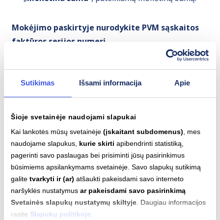
Mokėjimo paskirtyje nurodykite PVM sąskaitos
faktūros serijos numerį.
Sutikimas
Išsami informacija
Apie
Kaip teisingai pateikti sąskaitos serijos
numerį mokėjimo paskirtyje?
Šioje svetainėje naudojami slapukai
Kai lankotės mūsų svetainėje
(įskaitant subdomenus)
, mes
Kur galiu rasti PVM sąskaitos faktūros
naudojame slapukus,
kurie skirti
apibendrinti statistiką,
išklotinę?
pagerinti savo paslaugas bei prisiminti jūsų pasirinkimus
būsimiems apsilankymams svetainėje. Savo slapukų sutikimą
galite
tvarkyti ir (ar)
atšaukti pakeisdami savo interneto
naršyklės nustatymus
ar pakeisdami savo pasirinkimą
Kodėl nesutampa PVM sąskaitos faktūros
Svetainės slapukų nustatymų skiltyje
. Daugiau informacijos
suma su išklotinėje pateikta suma?
rasite
Slapukų politikoje
.