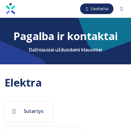
Pereiti
Savitarna
į
pagrindinį
turinį
Pagalba ir kontaktai
Dažniausiai užduodami klausimai
Elektra
Sutartys