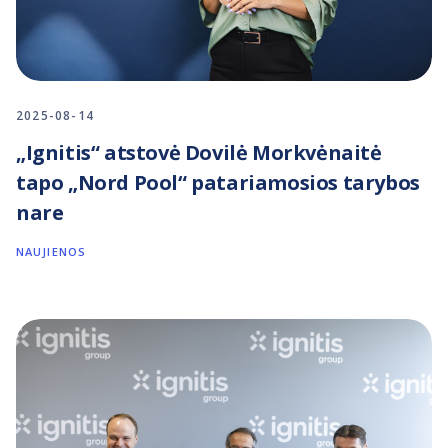
2025-08-14
„Ignitis“ atstovė Dovilė Morkvėnaitė
tapo „Nord Pool“ patariamosios tarybos
nare
NAUJIENOS