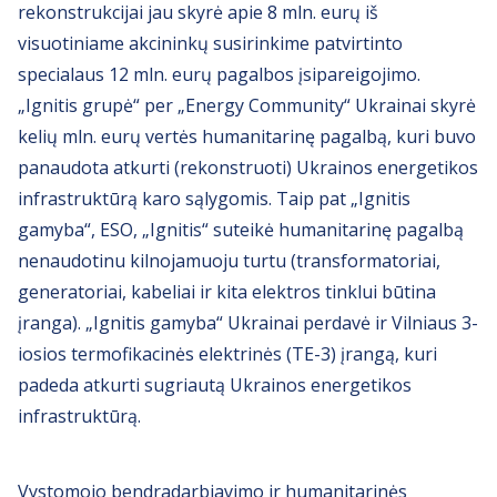
rekonstrukcijai jau skyrė apie 8 mln. eurų iš
visuotiniame akcininkų susirinkime patvirtinto
specialaus 12 mln. eurų pagalbos įsipareigojimo.
„Ignitis grupė“ per „Energy Community“ Ukrainai skyrė
kelių mln. eurų vertės humanitarinę pagalbą, kuri buvo
panaudota atkurti (rekonstruoti) Ukrainos energetikos
infrastruktūrą karo sąlygomis. Taip pat „Ignitis
gamyba“, ESO, „Ignitis“ suteikė humanitarinę pagalbą
nenaudotinu kilnojamuoju turtu (transformatoriai,
generatoriai, kabeliai ir kita elektros tinklui būtina
įranga). „Ignitis gamyba“ Ukrainai perdavė ir Vilniaus 3-
iosios termofikacinės elektrinės (TE-3) įrangą, kuri
padeda atkurti sugriautą Ukrainos energetikos
infrastruktūrą.
Vystomojo bendradarbiavimo ir humanitarinės