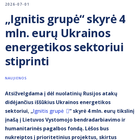
2026-07-01
„Ignitis grupė“ skyrė 4
mln. eurų Ukrainos
energetikos sektoriui
stiprinti
NAUJIENOS
Atsižvelgdama į dėl nuolatinių Rusijos atakų
didėjančius iššūkius Ukrainos energetikos
sektoriui, „
Ignitis grupė
“ skyrė 4 mln. eurų tikslinį
įnašą į Lietuvos Vystomojo bendradarbiavimo ir
humanitarinės pagalbos fondą. Lėšos bus
nukreiptos į prioritetinius projektus, skirtus