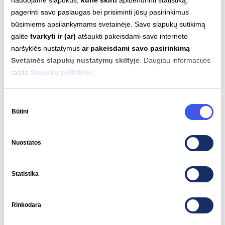
pagerinti savo paslaugas bei prisiminti jūsų pasirinkimus
būsimiems apsilankymams svetainėje. Savo slapukų sutikimą
galite
tvarkyti ir (ar)
atšaukti pakeisdami savo interneto
naršyklės nustatymus
ar pakeisdami savo pasirinkimą
Svetainės slapukų nustatymų skiltyje
. Daugiau informacijos
rasite
Slapukų politikoje
.
Sutikimo
Būtini
pasirinkimas
Nuostatos
2026-07-10
Statistika
„Ignitis“ vadovu tapo Andrius
Kavaliauskas
Rinkodara
NAUJIENOS