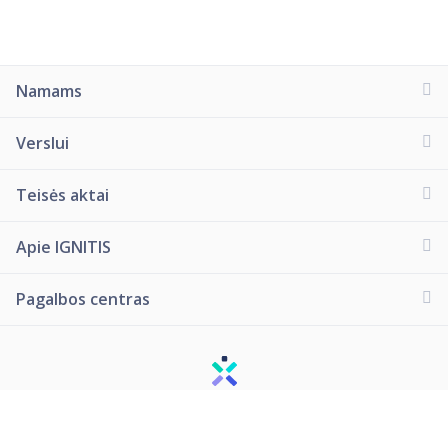
Namams
Verslui
Teisės aktai
Apie IGNITIS
Pagalbos centras
© 2026 Visos teisės saugomos.
Ignitis Grupė