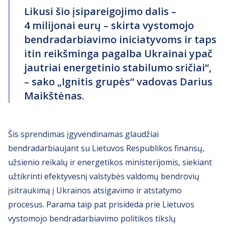
Likusi šio įsipareigojimo dalis –
4 milijonai eurų – skirta vystomojo
bendradarbiavimo iniciatyvoms ir taps
itin reikšminga pagalba Ukrainai ypač
jautriai energetinio stabilumo sričiai“,
– sako „Ignitis grupės“ vadovas Darius
Maikštėnas.
Šis sprendimas įgyvendinamas glaudžiai
bendradarbiaujant su Lietuvos Respublikos finansų,
užsienio reikalų ir energetikos ministerijomis, siekiant
užtikrinti efektyvesnį valstybės valdomų bendrovių
įsitraukimą į Ukrainos atsigavimo ir atstatymo
procesus. Parama taip pat prisideda prie Lietuvos
vystomojo bendradarbiavimo politikos tikslų