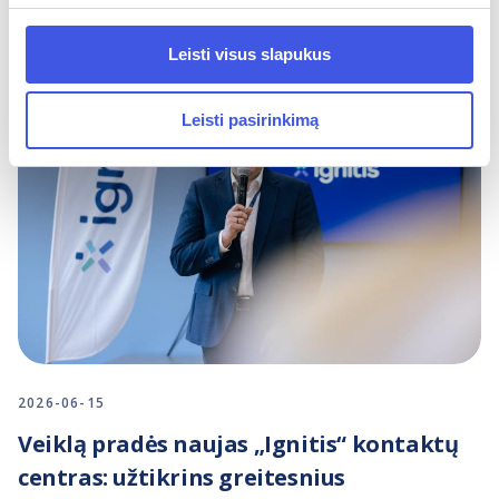
Leisti visus slapukus
Leisti pasirinkimą
2026-06-15
Veiklą pradės naujas „Ignitis“ kontaktų
centras: užtikrins greitesnius