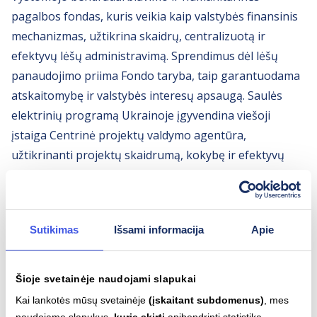
pagalbos fondas, kuris veikia kaip valstybės finansinis
mechanizmas, užtikrina skaidrų, centralizuotą ir
efektyvų lėšų administravimą. Sprendimus dėl lėšų
panaudojimo priima Fondo taryba, taip garantuodama
atskaitomybę ir valstybės interesų apsaugą. Saulės
elektrinių programą Ukrainoje įgyvendina viešoji
įstaiga Centrinė projektų valdymo agentūra,
užtikrinanti projektų skaidrumą, kokybę ir efektyvų
įgyvendinimą.
Sutikimas
Išsami informacija
Apie
Šioje svetainėje naudojami slapukai
Susiję įrašai
Kai lankotės mūsų svetainėje
(įskaitant subdomenus)
, mes
naudojame slapukus,
kurie skirti
apibendrinti statistiką,