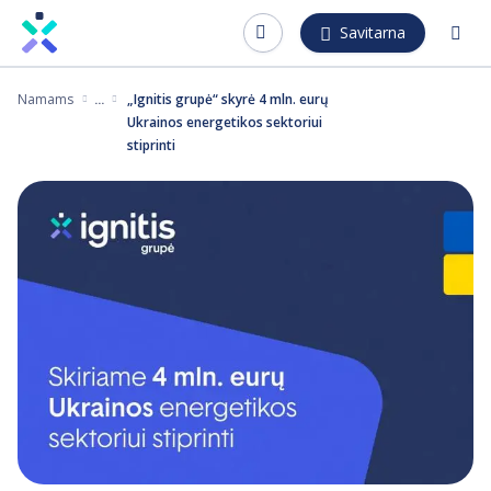
Pereiti
Savitarna
į
pagrindinį
Namams
„Ignitis grupė“ skyrė 4 mln. eurų
turinį
Ukrainos energetikos sektoriui
stiprinti