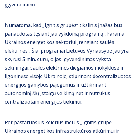
įgyvendinimo.
Numatoma, kad „Ignitis grupės“ tikslinis įnašas bus
panaudotas tęsiant jau vykdomą programą „Parama
Ukrainos energetikos sektoriui įrengiant saulės
elektrines“. Šiai programai Lietuvos Vyriausybė jau yra
skyrusi 5 mln. eurų, o jos įgyvendinimas vyksta
sėkmingai: saulės elektrinės diegiamos mokyklose ir
ligoninėse visoje Ukrainoje, stiprinant decentralizuotos
energijos gamybos pajėgumus ir užtikrinant
autonominį šių įstaigų veikimą net ir nutrūkus
centralizuotam energijos tiekimui.
Per pastaruosius kelerius metus „Ignitis grupė“
Ukrainos energetikos infrastruktūros atkūrimui ir