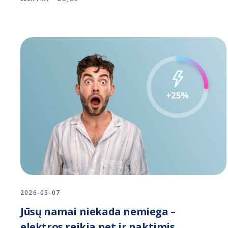
2026-05-07
Jūsų namai niekada nemiega –
elektros reikia net ir naktimis