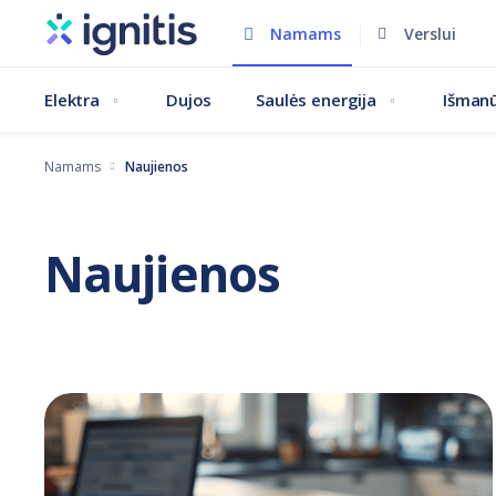
Pereiti
Namams
Verslui
į
pagrindinį
Elektra
Dujos
Saulės energija
Išmanū
turinį
Namams
Naujienos
Naujienos