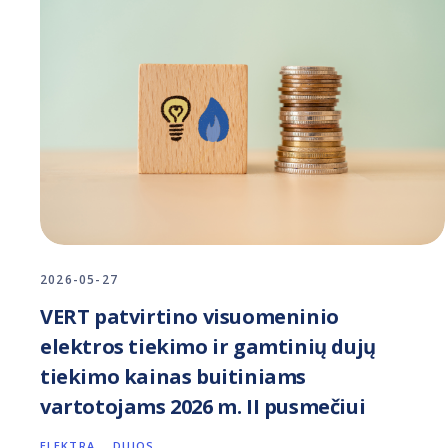
2026-05-27
VERT patvirtino visuomeninio
elektros tiekimo ir gamtinių dujų
tiekimo kainas buitiniams
vartotojams 2026 m. II pusmečiui
ELEKTRA
DUJOS