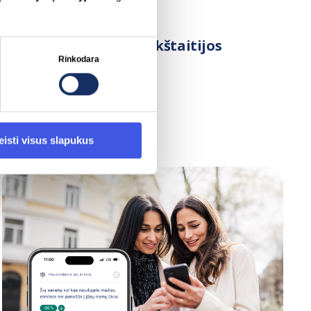
Pavasario maršrutas:
elektromobiliu per Aukštaitijos
Rinkodara
dvarus
ELEKTROMOBILIAI
IGNITIS ON
eisti visus slapukus