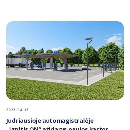
2026-04-15
Judriausioje automagistralėje
„Ignitis ON“ atidarys naujos kartos