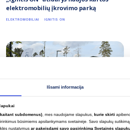
elektromobilių įkrovimo parką
ELEKTROMOBILIAI
IGNITIS ON
Išsami informacija
lapukai
skaitant subdomenus)
, mes naudojame slapukus,
kurie skirti
apibendr
asirinkimus būsimiems apsilankymams svetainėje. Savo slapukų sutikimą
yklės nustatymus
ar pakeisdami savo pasirinkimą Svetainės slapukų
2026-04-08