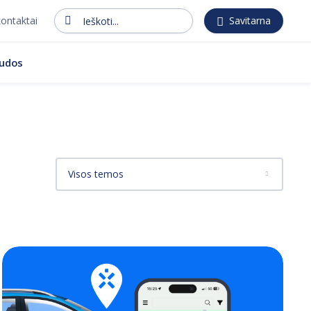
kontaktai
Savitarna
Ieškoti...
audos
Visos temos