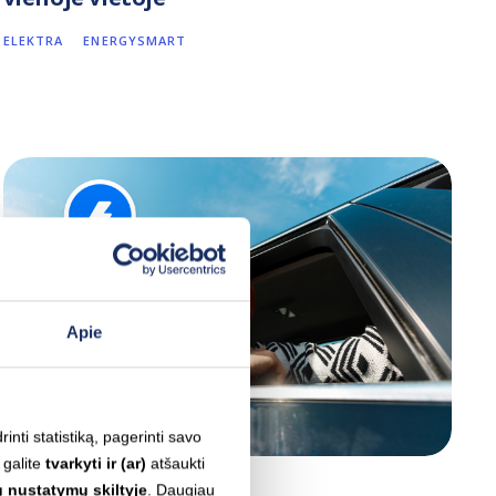
ELEKTRA
ENERGYSMART
Apie
inti statistiką, pagerinti savo
 galite
tvarkyti ir (ar)
atšaukti
 nustatymų skiltyje
. Daugiau
2026-03-25