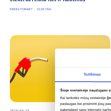
ENERGYSMART
ELEKTRA
Sutikimas
Šioje svetainėje naudojami s
Kai lankotės mūsų svetainėje
(į
paslaugas bei prisiminti jūsų p
pakeisdami savo interneto narš
2026-04-13