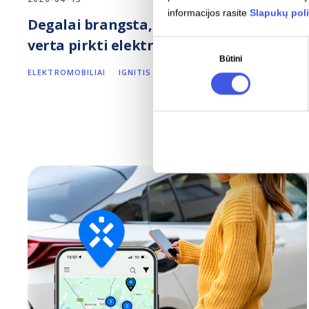
informacijos rasite
Slapukų poli
Degalai brangsta, elektra – ne: ar
verta pirkti elektromobilį?
Sutikimo
Būtini
pasirinkimas
ELEKTROMOBILIAI
IGNITIS ON