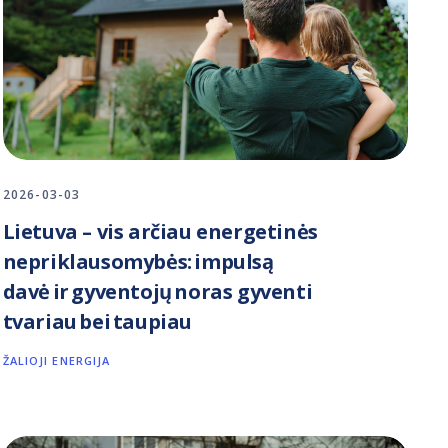
2026-03-03
Lietuva – vis arčiau energetinės
nepriklausomybės: impulsą
davė ir gyventojų noras gyventi
tvariau bei taupiau
ŽALIOJI ENERGIJA