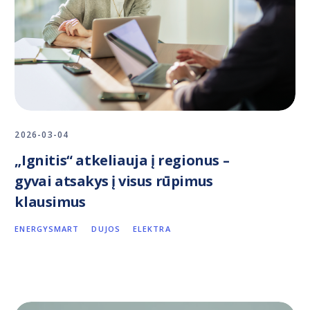
2026-03-04
„Ignitis“ atkeliauja į regionus –
gyvai atsakys į visus rūpimus
klausimus
ENERGYSMART
DUJOS
ELEKTRA